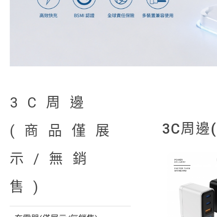
3C周邊
3C周邊
(商品僅展
示/無銷
售)