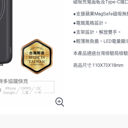
磁吸充電面板及Type-C
●支援蘋果MagSafe磁吸
●電競風格設計。
●支架設計，解放雙手。
●輕薄無負擔，LED電量顯
本產品通過台灣檢驗局檢驗合
商品尺寸:110X73X18mm