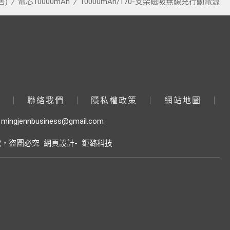
售)
電芯10000mAh
10000mAh/170-支架磁吸無線充行動電源
作
聯絡我們
隱私權政策
網站地圖
mingjennbusiness@gmail.com
載，盜圖必究
網頁設計-
鉅潞科技