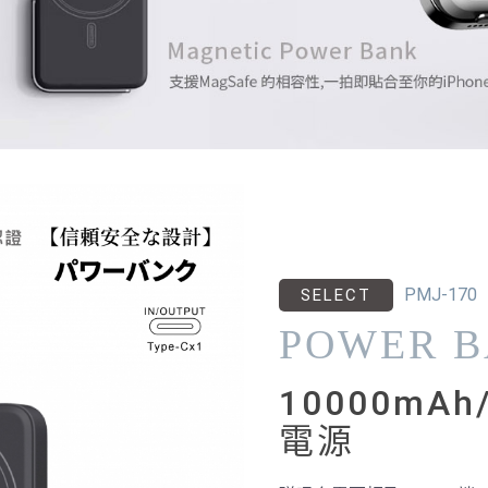
PMJ-170
SELECT
POWER 
10000mA
電源