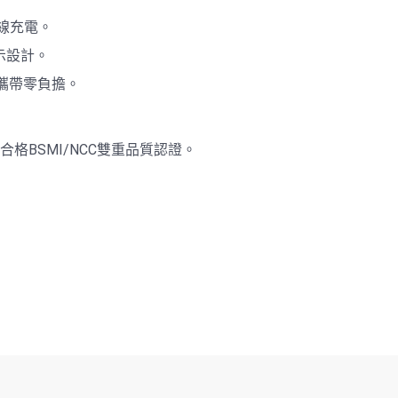
無線充電。
示設計。
攜帶零負擔。
格BSMI/NCC雙重品質認證。