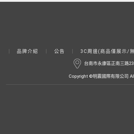
品牌介紹
公告
3C周邊(商品僅展示/
台南市永康區正南三路23
Copyright ©明震國際有限公司 All R