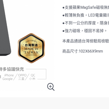
●支援蘋果MagSafe磁吸
●輕薄無負擔，LED電量顯
●不到一公分的厚度，隨身
●強力磁吸，穩固不易掉。
本產品通過台灣檢驗局檢驗合
商品尺寸:102X66X9mm